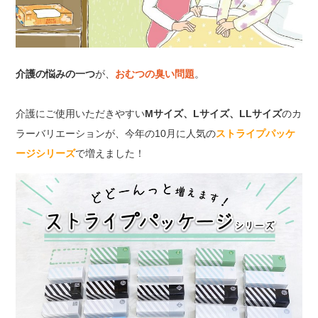
介護の悩みの一つ
が、
おむつの臭い問題
。
介護にご使用いただきやすい
Mサイズ、Lサイズ、LLサイズ
のカ
ラーバリエーションが、今年の10月に人気の
ストライプパッケ
ージシリーズ
で増えました！